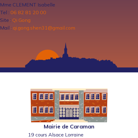
Mme CLEMENT Isabelle
Tel :
06 82 81 20 00
Site :
Qi Gong
Mail :
qi.gong.shen31@gmail.com
Mairie de Caraman
19 cours Alsace Lorraine