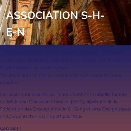
ASSOCIATION S-H-
E-N
L'association S-H-E-N vous propose des cours de Qi Gong.
Lundi matin de 9h30 à 10h45 et lundi soir de 19h à 20h15 à
la salle annexe du centre culturel.
Vendredi matin à 10h au centre culturel Antoine de Saint-
Exupéry.
Les cours sont assurés par Mme CLEMENT Isabelle, formée
en Médecine Classique Chinoise (MCC), diplômée de la
Fédération des Enseignants de Qi Gong et Arts Energétiques
(FEQGAE) et d'un CQP Sport pour tous.
Contact :