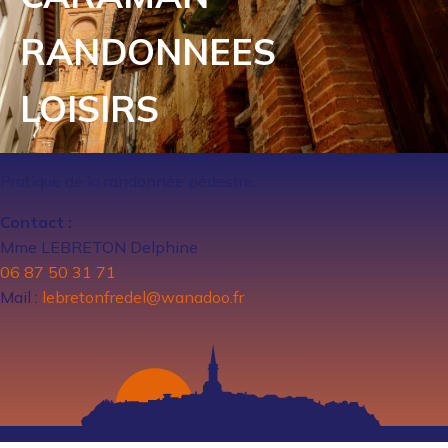
RANDONNEES
LOISIRS
Pratique de la randonnée pédestre.
Contact :
Mme LEBRETON Delphine
06 87 50 31 71
Mail :
lebretonfredel@wanadoo.fr