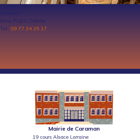
Contact :
Mme PUJOL Colette
Tel :
09 77 34 25 17
Mairie de Caraman
19 cours Alsace Lorraine