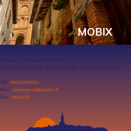
MOBIX
Cabinet de Conseil Digital et Intelligence Artificielle
Président : Thomas SOULIER
Adresse : 19 avenue du 8 Mai 1945 - 31460 CARAMAN
Tél :
0805988065
Mail :
commercial@mobix.fr
Site :
mobix.fr