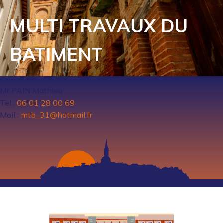
MULTI TRAVAUX DU
BATIMENT
Mr PAIN Mathieu
Tel :
06 01 28 00 69
Mail :
mtb_31@hotmail.fr