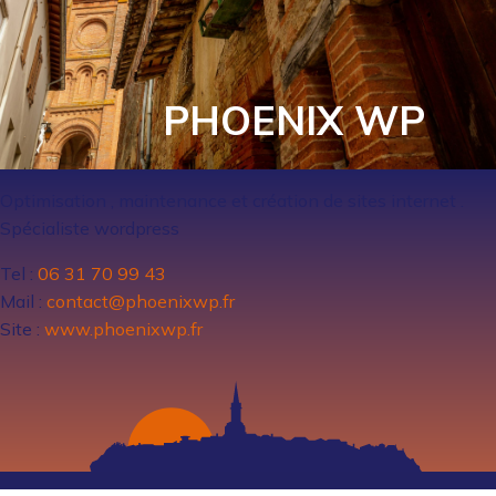
PHOENIX WP
Optimisation , maintenance et création de sites internet .
Spécialiste wordpress
Tel :
06 31 70 99 43
Mail :
contact@phoenixwp.fr
Site :
www.phoenixwp.fr