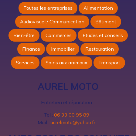
Toutes les entreprises
Alimentation
Audiovisuel / Communication
Bâtiment
Bien-être
Commerces
Etudes et conseils
Finance
Immobilier
Restauration
Services
Soins aux animaux
Transport
AUREL MOTO
Entretien et réparation
Tel :
06 33 00 95 89
Mail :
aurelmoto@yahoo.fr