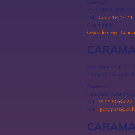
Contact :
Mme GIROUDON Sop
Tel :
05 62 18 47 24
Plus d'infos :
Cours de step
/
Cours 
CARAMA
Equitation sportive / 
Promotion du sport éq
Contacts :
Directrice : Mme PO
Tel :
06 08 80 64 27
Mail :
paty.poss@club-
CARAMA