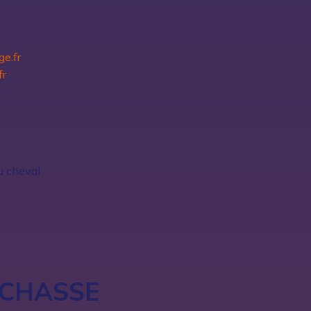
e.fr
fr
u cheval
CHASSE