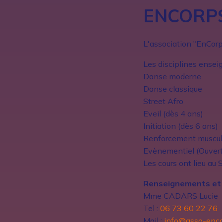
ENCORP
L'association "EnCorp
Les disciplines ensei
Danse moderne
Danse classique
Street Afro
Eveil (dès 4 ans)
Initiation (dès 6 ans)
Renforcement musculai
Evènementiel (Ouvertur
Les cours ont lieu au
Renseignements et i
Mme CADARS Lucie
Tel :
06 73 60 22 76
Mail :
info@asso-enc