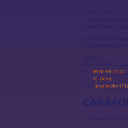
L'association S-H-E-
Lundi matin de 9h30 à
Vendredi matin à 10h 
Les cours sont assur
Enseignants de Qi Go
Contact :
Mme CLEMENT Isabe
Tel :
06 82 81 20 00
Site :
Qi Gong
Mail :
qi.gong.shen3
CARAFO
Cours de mise en forme