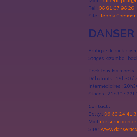
Mail :
halbedelpaul@h
Tel :
06 81 67 96 26
Site :
tennis Caraman
DANSER
Pratique du rock nive
Stages kizomba , bacha
Rock tous les mardis
Débutants : 19h30 /
Intermédiaires : 20h
Stages : 21h30 / 22h
Contact :
Betty :
06 63 24 41 
Mail:
danseracarama
Site :
www.danseraca