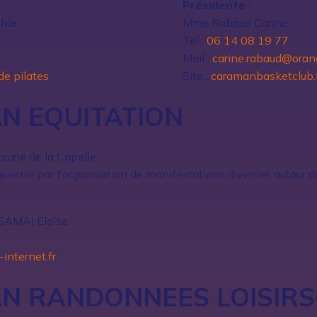
Présidente :
hie
Mme Rabaud Carine
Tel :
06 14 08 19 77
Mail :
carine.rabaud@orang
de pilates
Site :
caramanbasketclub.
N EQUITATION
Ecurie de la Capelle
uestre par l'organisation de manifestations diverses autour d
SSAMAI Eloïse
internet.fr
N RANDONNEES LOISIRS