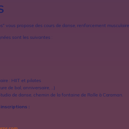
S
s" vous propose des cours de danse, renforcement musculaire 
gnées sont les suivantes :
re : HIIT et pilates
e de bal, anniversaire, ...)
 Studio de danse, chemin de la fontaine de Rolle à Caraman.
nscriptions :
orps.com