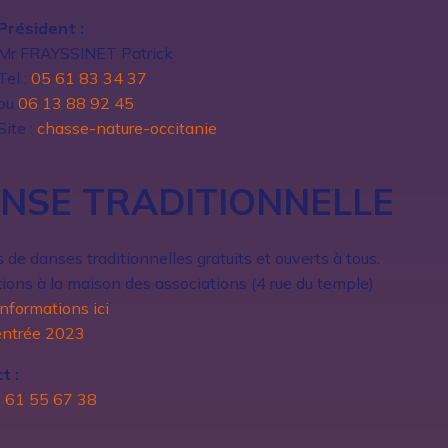
Président :
Mr FRAYSSINET Patrick
Tel :
05 61 83 34 37
ou
06 13 88 92 45
Site :
chasse-nature-occitanie
NSE TRADITIONNELLE
s de danses traditionnelles gratuits et ouverts à tous.
ions à la maison des associations (4 rue du temple)
informations ici
rentrée 2023
t :
 61 55 67 38