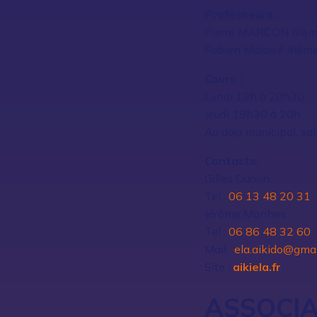
Professeurs :
Pierre MARCON 6ièm
Fabien Malaisé 4ièm
Cours :
Lundi 19h à 20h30
Jeudi 18h30 à 20h
Au dojo municipal, sal
Contacts:
Gilles Durvin
Tel :
06 13 48 20 31
Jérôme Manhes
Tel :
06 86 48 32 60
Mail :
ela.aikido@gma
Site :
aikiela.fr
ASSOCIA