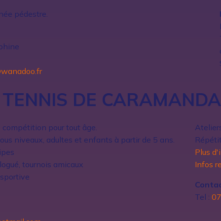
née pédestre.
phine
@wanadoo.fr
 TENNIS DE CARAMAN
DA
e compétition pour tout âge.
Atelier
ous niveaux, adultes et enfants à partir de 5 ans.
Répétit
ipes
Plus d'
logué, tournois amicaux
Infos 
sportive
Contac
Tel :
07