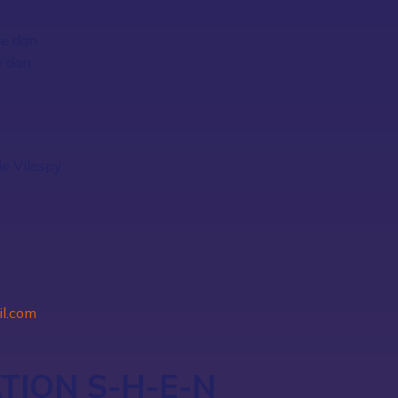
e dan
e dan
le Vilespy
il.com
TION S-H-E-N