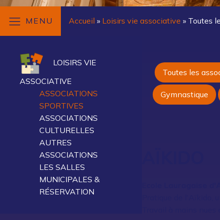
MENU
Accueil
»
Loisirs vie associative
»
Toutes l
LOISIRS VIE
Toutes les asso
ASSOCIATIVE
ASSOCIATIONS
Gymnastique
SPORTIVES
ASSOCIATIONS
CULTURELLES
AUTRES
AÏKIDO
ASSOCIATIONS
LES SALLES
MUNICIPALES &
Ecole Lauragaise d'
RÉSERVATION
Pratique de l'Aïkido, u
Travail à mains nues 