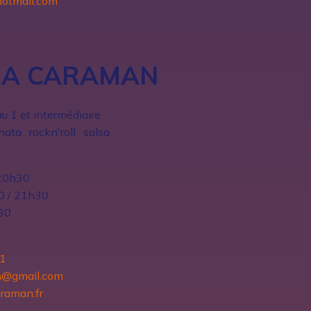
otmail.com
 A CARAMAN
au 1 et intermédiaire
ta , rockn'roll , salsa
 20h30
30 / 21h30
30
31
n@gmail.com
raman.fr