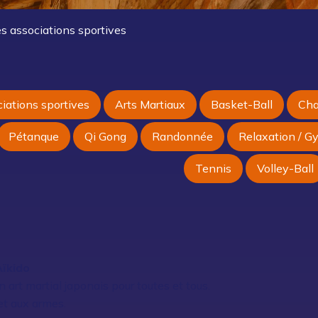
es associations sportives
ciations sportives
Arts Martiaux
Basket-Ball
Cha
Pétanque
Qi Gong
Randonnée
Relaxation / G
Tennis
Volley-Ball
Aïkido
n art martial japonais pour toutes et tous.
et aux armes.