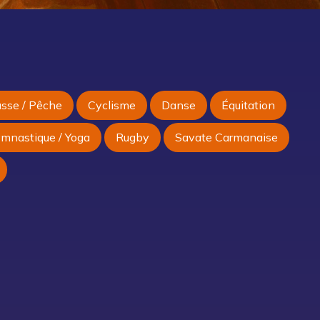
sse / Pêche
Cyclisme
Danse
Équitation
ymnastique / Yoga
Rugby
Savate Carmanaise