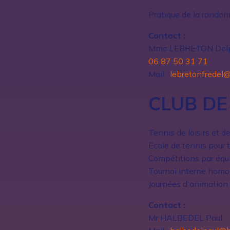
Pratique de la randon
Contact :
Mme LEBRETON Del
06 87 50 31 71
Mail :
lebretonfredel
CLUB DE
Tennis de loisirs et d
Ecole de tennis pour t
Compétitions par équ
Tournoi interne homo
Journées d'animation 
Contact :
Mr HALBEDEL Paul